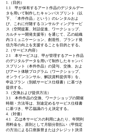
1.（目的）
1.1 甲が保有するアート作品のデジタルデー
タを用いて制作したキャンバスプリント（以
下、「本件作品」という）のレンタルおよ
び、これに付随するコンサルティングサービ
ス（空間提案、対話促進、ワークショップ、
カルチャー開発支援等）を通じて、乙の組織
内コミュニケーション、創造性、ブランド発
信力等の向上を支援することを目的とする。
2.（サービス内容）
2.1 本サービスは、甲が管理するアート作品
のデジタルデータを用いて制作したキャンバ
スプリント（本件作品）の貸与、交換、およ
びアート体験プログラム（ワークショップ、
オンラインコンサル、解説資料提供等）を、
申込プラン（別紙サービス仕様書）に基づき
提供する。
3.（交換および提供方法）
3.1 本件作品の交換、ワークショップの開催
時期・方法等は、別途定めるサービス仕様書
に基づき、甲乙協議のうえ決定する。
4.（対価）
4.1 乙は本サービスの利用にあたり、年間利
用料金を、原則として月額分割払い（甲指定
の方法による口座振替またはクレジット決済