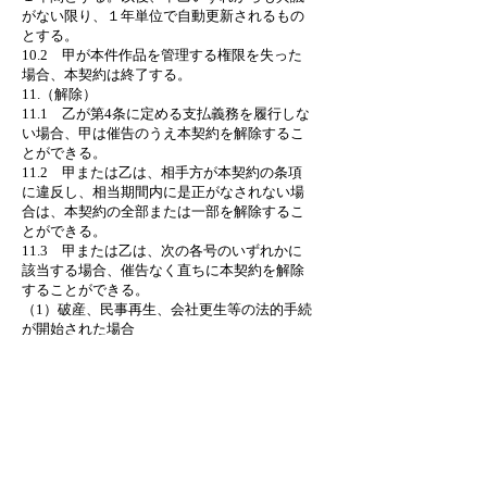
がない限り、１年単位で自動更新されるもの
とする。
10.2 甲が本件作品を管理する権限を失った
場合、本契約は終了する。
11.（解除）
11.1 乙が第4条に定める支払義務を履行しな
い場合、甲は催告のうえ本契約を解除するこ
とができる。
11.2 甲または乙は、相手方が本契約の条項
に違反し、相当期間内に是正がなされない場
合は、本契約の全部または一部を解除するこ
とができる。
11.3 甲または乙は、次の各号のいずれかに
該当する場合、催告なく直ちに本契約を解除
することができる。
（1）破産、民事再生、会社更生等の法的手続
が開始された場合
（2）営業許可の取消、営業停止等の行政処分
があった場合
（3）反社会的勢力と関係を有することが判明
した場合
（4）その他相手方の信用が著しく失墜したと
認められる場合
12.（契約終了後の処理）
12.1 乙は契約終了後、甲の指示に従いレン