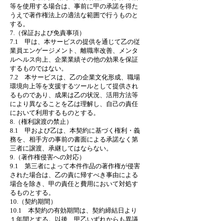
等を使用する場合は、事前に甲の承諾を得た
うえで著作権法上の適法な範囲で行うものと
する。
7.（保証および免責事項）
7.1 甲は、本サービスの提供を通じて乙の従
業員エンゲージメント、離職率改善、メンタ
ルヘルス向上、企業業績その他の効果を保証
するものではない。
7.2 本サービスは、乙の企業文化形成、職場
環境向上等を支援するツールとして提供され
るものであり、成果は乙の状況、活用方法等
により異なることを乙は理解し、自己の責任
において利用するものとする。
8.（権利譲渡の禁止）
8.1 甲および乙は、本契約に基づく権利・義
務を、相手方の事前の書面による承諾なく第
三者に譲渡、承継してはならない。
9.（著作権侵害への対応）
9.1 第三者によって本件作品の著作権が侵害
された場合は、乙の責に帰すべき事由による
場合を除き、甲の責任と費用において対処す
るものとする。
10.（契約期間）
10.1 本契約の有効期間は、契約締結日より
１年間とする。以後、甲乙いずれからも異議