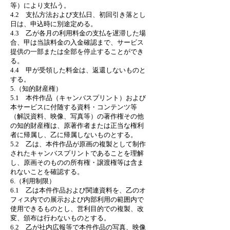
等）により支払う。
4.2 支払方法および支払日、初回引き落とし
日は、申込時に別途定める。
4.3 乙が各月の利用料金の支払を遅滞した場
合、甲は当該料金の入金確認まで、サービス
提供の一部または全部を停止することができ
る。
4.4 甲が受領した料金は、返還しないものと
する。
5.（知的財産権）
5.1 本件作品（キャンバスプリント）および
本サービスに付随する資料・コンテンツ等
（解説資料、映像、写真等）の著作権その他
の知的財産権は、原著作者または正当な権利
者に帰属し、乙に帰属しないものとする。
5.2 乙は、本件作品が原画の複製として制作
されたキャンバスプリントであることを理解
し、原画そのものの所有権・譲渡権等は含ま
れないことを確認する。
6.（利用制限）
6.1 乙は本件作品および関連資料を、乙のオ
フィス内での展示および内部利用の範囲内で
使用できるものとし、営利目的での複製、改
変、頒布は行わないものとする。
6.2 乙が社内広報等で本件作品の写真、映像