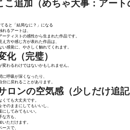
★ここ追加（めちゃ大事：アート
抜けてると「結局なに？」になる
触れるアートは、
アーティストの感性から生まれた作品です。
見え方や感じ方が表れた作品は、
ない感覚に、やさしく触れてくれます。
⑤ 変化（完璧）
が変わるわけではないかもしれません。
間に呼吸が深くなったり、
自分に戻れることがあります。
⑥ サロンの空気感（少しだけ追
なくても大丈夫です。
をそのままにしてもいいし、
葉にしてみてもいい。
手な方も、
加いただけます。
ペースで、