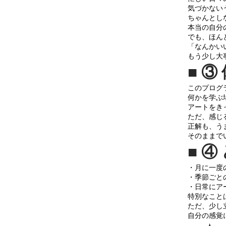
気づかない
ちゃんとし
本当の自分
でも、ほん
「なんかい
もう少し大
■ 
このプログ
何かを学ぶ
アートをき
ただ、感じ
正解も、う
そのままで
■ 
・月に一度
・季節ごと
・日常にア
特別なこと
ただ、少し
自分の感覚