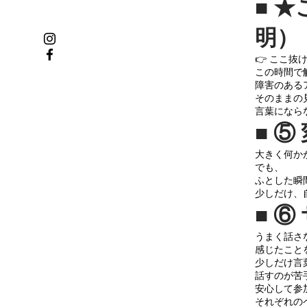
■ 
明）
👉 ここ
この時間で
障害のある
そのままの
言葉になら
■ 
大きく何か
でも、
ふとした瞬
少しだけ、
■ 
うまく話さ
感じたこと
少しだけ言
話すのが苦
安心して参
それぞれの