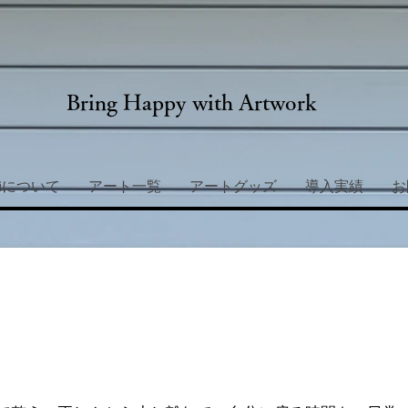
Bring Happy with Artwork
miについて
アート一覧
アートグッズ
導入実績
お