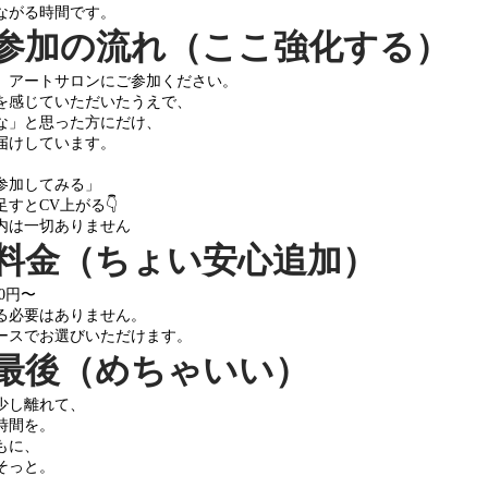
ながる時間です。
⑦ 参加の流れ（ここ強化する）
、アートサロンにご参加ください。
を感じていただいたうえで、
な」と思った方にだけ、
届けしています。
参加してみる」
すとCV上がる👇
内は一切ありません
⑧ 料金（ちょい安心追加）
00円〜
る必要はありません。
ースでお選びいただけます。
⑨ 最後（めちゃいい）
少し離れて、
時間を。
もに、
そっと。