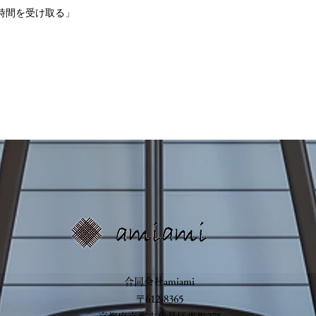
時間を受け取る」
​合同会社amiami
​〒612-8365