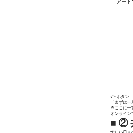
アート
👉 ボタン
「まずは一
※ここに一
オンライン
■ 
忙しい日々