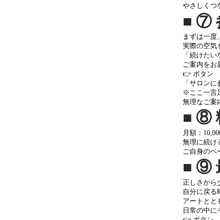
やさしくつ
■ 
まずは一度
実際の空気
「続けたい
ご案内をお
👉 ボタン
「サロンに
※ここ一言足
無理なご案
■ 
月額：10,0
無理に続け
ご自身のペ
■ 
正しさから
自分に戻る
アートとと
日常の中に
👉 ボタン