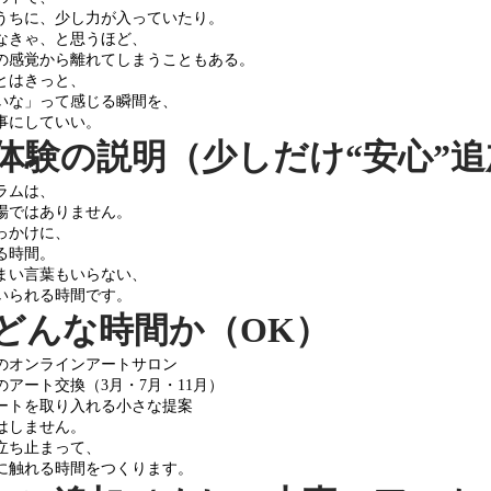
うちに、少し力が入っていたり。
なきゃ、と思うほど、
の感覚から離れてしまうこともある。
とはきっと、
いな」って感じる瞬間を、
事にしていい。
③ 体験の説明（少しだけ“安心”
ラムは、
場ではありません。
っかけに、
る時間。
まい言葉もいらない、
いられる時間です。
④ どんな時間か（OK）
のオンラインアートサロン
のアート交換（3月・7月・11月）
ートを取り入れる小さな提案
はしません。
立ち止まって、
に触れる時間をつくります。