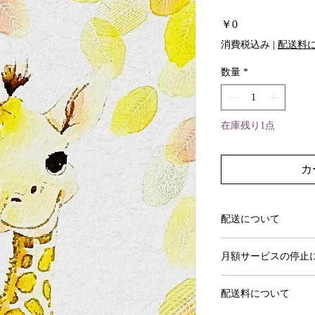
価
￥0
格
消費税込み
|
配送料
数量
*
在庫残り1点
カ
配送について
作品選択からおよそ1
月額サービスの停止
初めての更新日の3
配送料について
ば次月の引き落とし
ます。