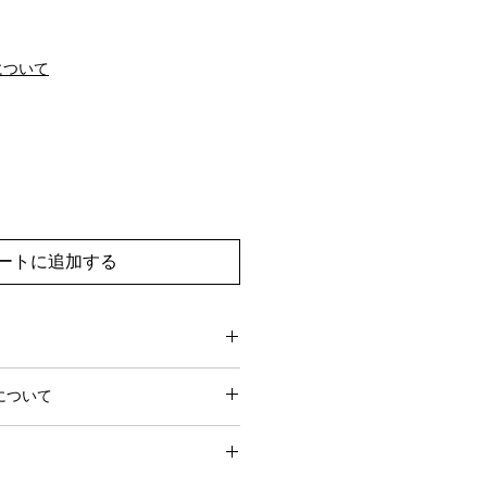
について
ートに追加する
0営業日でお届けします。
について
営業日前にお問い合わせいただけれ
からサービスを停止することができ