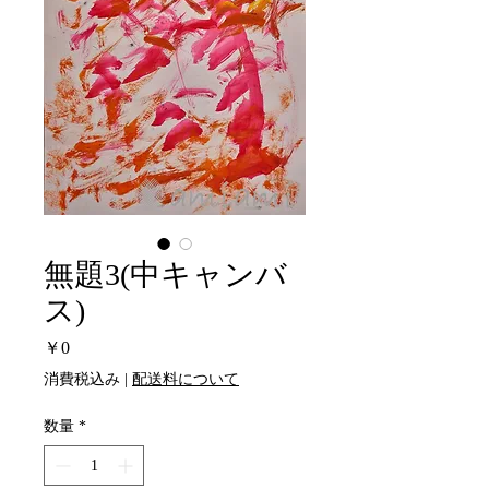
無題3(中キャンバ
ス)
価
￥0
格
消費税込み
|
配送料について
数量
*