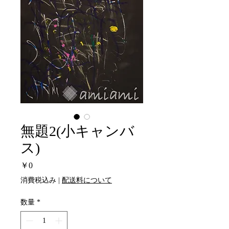
無題2(小キャンバ
ス)
価
￥0
格
消費税込み
|
配送料について
数量
*