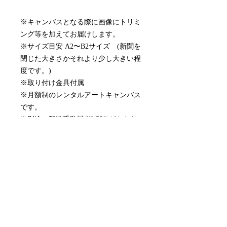
※キャンバスとなる際に画像にトリミ
ング等を加えてお届けします。
※サイズ目安 A2〜B2サイズ (新聞を
閉じた大きさかそれより少し大きい程
度です。)
※取り付け金具付属
※月額制のレンタルアートキャンバス
です。
※別途、配送手数料(¥2,750)がかかり
ます。
配送について
作品選択からおよそ10営業日でお届け
月額サービスの停止について
します。