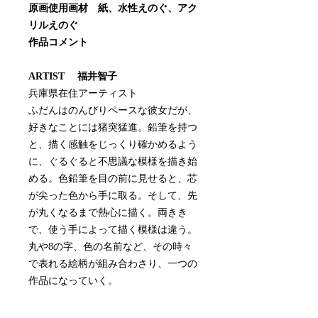
原画使用画材 紙、水性えのぐ、アク
リルえのぐ
作品コメント
ARTIST 福井智子
兵庫県在住アーティスト
ふだんはのんびりペースな彼女だが、
好きなことには猪突猛進。鉛筆を持つ
と、描く感触をじっくり確かめるよう
に、ぐるぐると不思議な模様を描き始
める。色鉛筆を目の前に見せると、芯
が尖った色から手に取る。そして、先
が丸くなるまで熱心に描く。両きき
で、使う手によって描く模様は違う。
丸や8の字、色の名前など、その時々
で表れる絵柄が組み合わさり、一つの
作品になっていく。