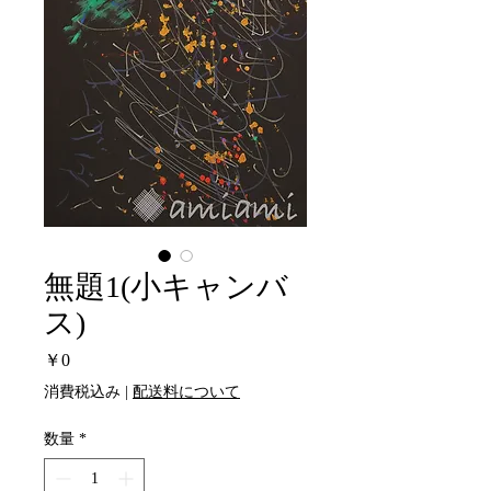
無題1(小キャンバ
ス)
価
￥0
格
消費税込み
|
配送料について
数量
*