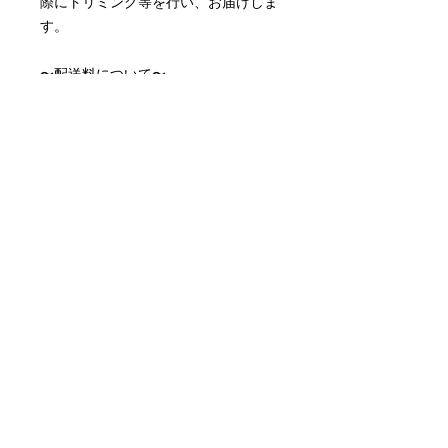
際にトリミング等を行い、お届けしま
す。
〜配送料について〜
配送料はアートキャンバスサイズによ
って異なります。
アートキャンバス小 ¥990
アートキャンバス中¥1,815
※取り付け金具付属しております。
※月額制のレンタルアートキャンバス
です。
配送について
作品選択からおよそ10営業日でお届け
月額サービスの停止について
します。
初めての更新日の3営業日前にお問い
配送料について
合わせいただければ次月の引き落とし