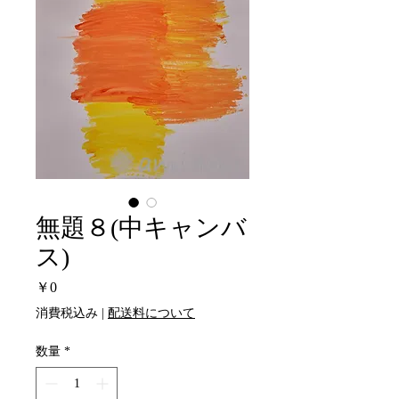
無題８(中キャンバ
ス)
価
￥0
格
消費税込み
|
配送料について
数量
*