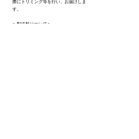
際にトリミング等を行い、お届けしま
す。
〜配送料について〜
配送料はアートキャンバスサイズによ
って異なります。
アートキャンバス小 ¥990
アートキャンバス中¥1,815
※取り付け金具付属しております。
※月額制のレンタルアートキャンバス
です。
配送について
作品選択からおよそ10営業日でお届け
月額サービスの停止について
します。
初めての更新日の3営業日前にお問い
配送料について
合わせいただければ次月の引き落とし