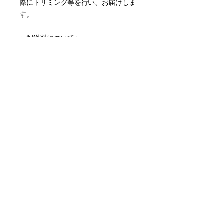
際にトリミング等を行い、お届けしま
す。
〜配送料について〜
配送料はアートキャンバスサイズによ
って異なります。
アートキャンバス小 ¥990
アートキャンバス中¥1,815
※取り付け金具付属しております。
※月額制のレンタルアートキャンバス
です。
配送について
作品選択からおよそ10営業日でお届け
月額サービスの停止について
します。
初めての更新日の3営業日前にお問い
配送料について
合わせいただければ次月の引き落とし