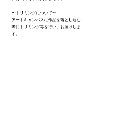
〜トリミングについて〜
アートキャンバスに作品を落とし込む
際にトリミング等を行い、お届けしま
す。
〜配送料について〜
配送料はアートキャンバスサイズによ
って異なります。
アートキャンバス小 ¥990
アートキャンバス中¥1,815
※取り付け金具付属しております。
※月額制のレンタルアートキャンバス
です。
配送について