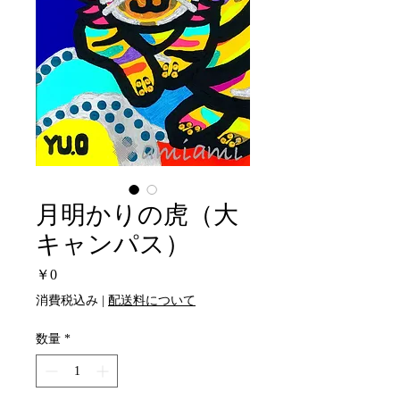
月明かりの虎（大
キャンパス）
価
￥0
格
消費税込み
|
配送料について
数量
*