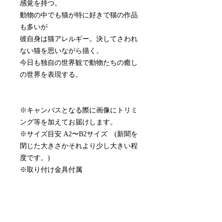
感覚を持つ。
動物の中でも猫が特に好きで猫の作品
も多いが
彼自身は猫アレルギー。決してさわれ
ない猫を思いながら描く。
今日も独自の世界観で動物たちの癒し
の世界を表現する。
※キャンバスとなる際に画像にトリミ
ング等を加えてお届けします。
※サイズ目安 A2〜B2サイズ (新聞を
閉じた大きさかそれより少し大きい程
度です。)
※取り付け金具付属
※月額制のレンタルアートキャンバス
です。
※別途、配送手数料(¥2,750)がかかり
ます。