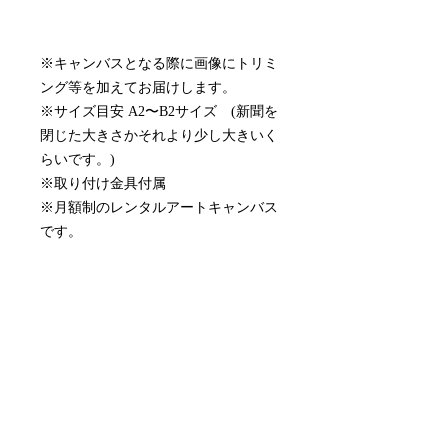
※キャンバスとなる際に画像にトリミ
ング等を加えてお届けします。
※サイズ目安 A2〜B2サイズ (新聞を
閉じた大きさかそれより少し大きいく
らいです。)
※取り付け金具付属
※月額制のレンタルアートキャンバス
です。
※別途、配送手数料(¥2,750)がかかり
ます。
配送について
作品選択からおよそ10営業日でお届け
月額サービスの停止について