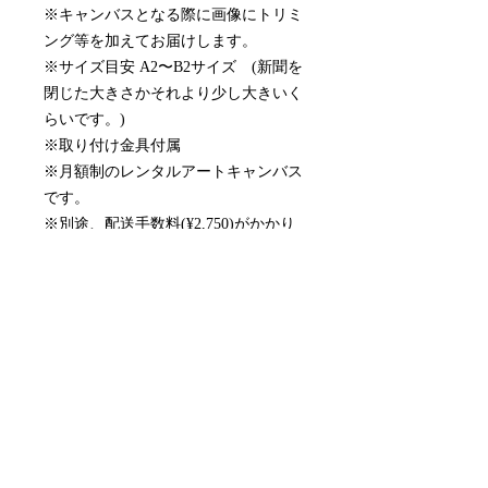
※キャンバスとなる際に画像にトリミ
ング等を加えてお届けします。
※サイズ目安 A2〜B2サイズ (新聞を
閉じた大きさかそれより少し大きいく
らいです。)
※取り付け金具付属
※月額制のレンタルアートキャンバス
です。
※別途、配送手数料(¥2,750)がかかり
ます。
配送について
作品選択からおよそ10営業日でお届け
月額サービスの停止について
します。
初めての更新日の3営業日前にお問い