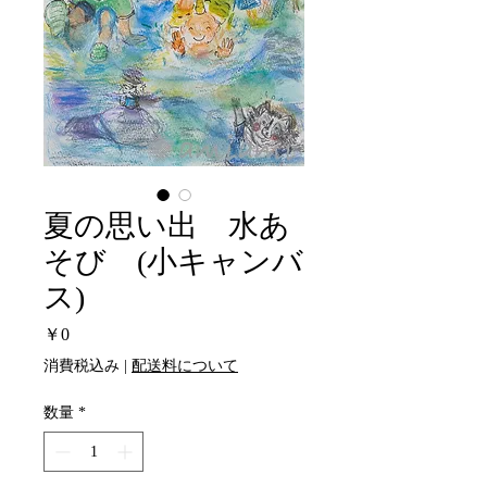
夏の思い出 水あ
そび (小キャンバ
ス)
価
￥0
格
消費税込み
|
配送料について
数量
*