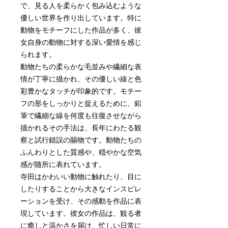
で、見る人を柔らかく包み込むような
優しい世界を作り出しています。特に
動物をモチーフにした作品が多く、彼
女自身の動物に対する深い愛情を感じ
られます。
動物たちの柔らかな毛並みや繊細な表
情が丁寧に描かれ、その優しい線と色
彩豊かなタッチが印象的です。モチー
フの形をしっかりと捉えるために、鉛
筆で繊細な線を何度も往復させながら
描かれるその手法は、長年にわたる観
察と試行錯誤の賜物です。動物たちの
ふんわりとした質感や、穏やかな空気
感が随所に表れています。
寺田はかわいい動物に触れたり、目に
したりすることから大きなインスピレ
ーションを受け、その感動を作品に表
現しています。彼女の作品は、観る者
に癒しと温かさを届け、忙しい日常に