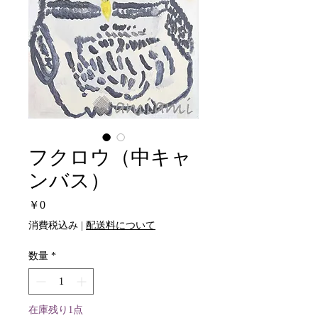
フクロウ（中キャ
ンバス）
価
￥0
格
消費税込み
|
配送料について
数量
*
在庫残り1点