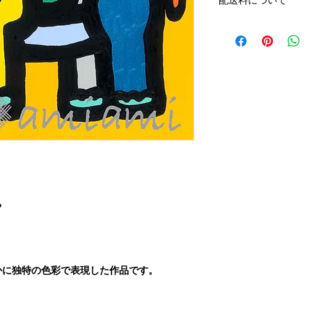
配送料について
ば次月の引き落とし
ます。
配送料はアートキャ
その際は、作品をご
アートキャンバス小 ¥
アートキャンバス中¥1,
アートキャンバス大￥2
ち
かに独特の色彩で表現した作品です。