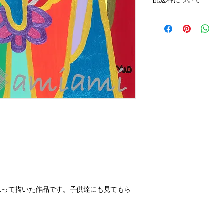
配送料について
ば次月の引き落とし
ます。
配送料はアートキャ
その際は、作品をご
アートキャンバス小 ¥
アートキャンバス中¥1,
アートキャンバス大￥2
思って描いた作品です。子供達にも見てもら