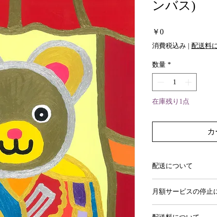
ンバス)
価
￥0
格
消費税込み
|
配送料
数量
*
在庫残り1点
カ
配送について
作品選択からおよそ1
月額サービスの停止
初めての更新日の3