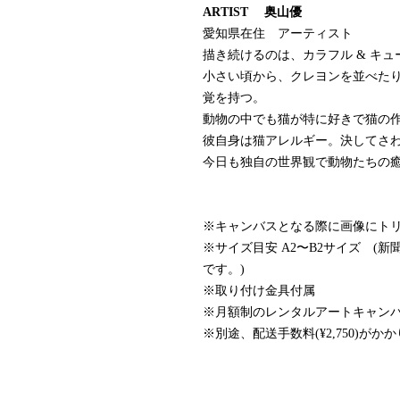
ARTIST 奥山優
愛知県在住 アーティスト
描き続けるのは、カラフル & キ
小さい頃から、クレヨンを並べた
覚を持つ。
動物の中でも猫が特に好きで猫の
彼自身は猫アレルギー。決してさ
今日も独自の世界観で動物たちの
※キャンバスとなる際に画像にト
※サイズ目安 A2〜B2サイズ (
です。)
※取り付け金具付属
※月額制のレンタルアートキャン
※別途、配送手数料(¥2,750)がか