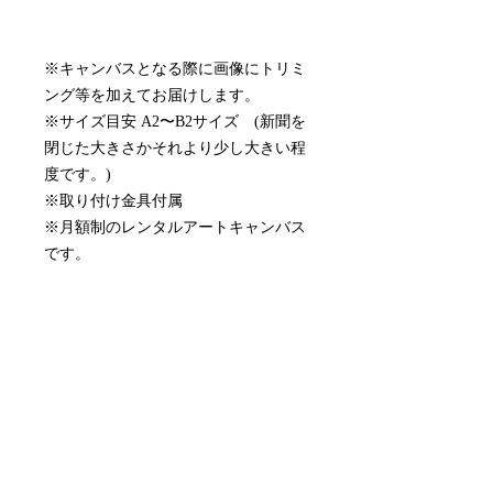
※キャンバスとなる際に画像にトリミ
ング等を加えてお届けします。
※サイズ目安 A2〜B2サイズ (新聞を
閉じた大きさかそれより少し大きい程
度です。)
※取り付け金具付属
※月額制のレンタルアートキャンバス
です。
※別途、配送手数料(¥2,750)がかかり
ます。
配送について
作品選択からおよそ10営業日でお届け
月額サービスの停止について