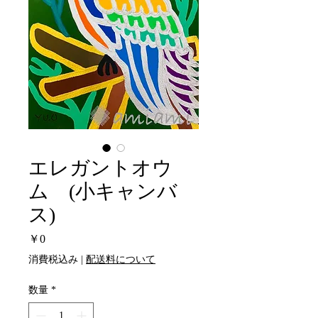
エレガントオウ
ム (小キャンバ
ス)
価
￥0
格
消費税込み
|
配送料について
数量
*