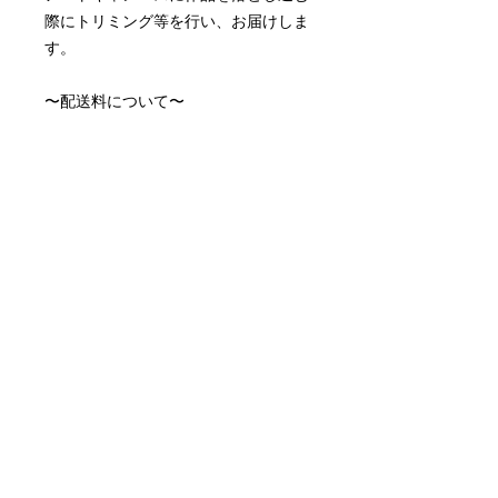
際にトリミング等を行い、お届けしま
す。
〜配送料について〜
配送料はアートキャンバスサイズによ
って異なります。
アートキャンバス小 ¥990
アートキャンバス中¥1,815
※取り付け金具付属しております。
※月額制のレンタルアートキャンバス
です。
配送について
作品選択からおよそ10営業日でお届け
月額サービスの停止について
します。