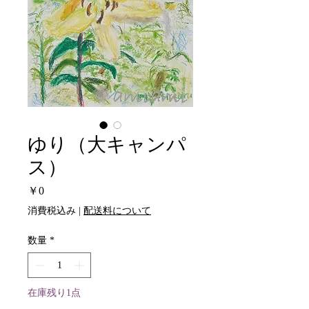
ゆり（大キャンパ
ス）
価
￥0
格
消費税込み
|
配送料について
数量
*
在庫残り1点