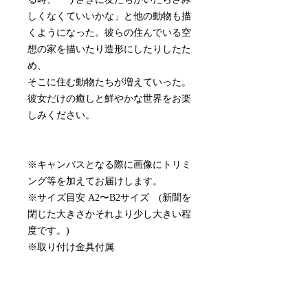
しくなくていいかな」と他の動物も描
くようになった。彼らの住んでいる空
想の家を描いたり造形にしたりしたた
め、
そこに住む動物たちが増えていった。
彼女だけの癒しと鮮やかな世界をお楽
しみください。
※キャンバスとなる際に画像にトリミ
ング等を加えてお届けします。
※サイズ目安 A2〜B2サイズ (新聞を
閉じた大きさかそれより少し大きい程
度です。)
※取り付け金具付属
※月額制のレンタルアートキャンバス
です。
※別途、配送手数料(¥2,750)がかかり