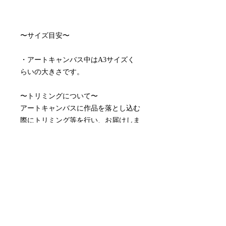
〜サイズ目安〜
・アートキャンバス中はA3サイズく
らいの大きさです。
〜トリミングについて〜
アートキャンバスに作品を落とし込む
際にトリミング等を行い、お届けしま
す。
〜配送料について〜
配送料はアートキャンバスサイズによ
って異なります。
アートキャンバス小 ¥990
アートキャンバス中¥1,815