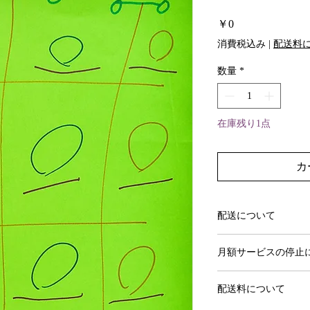
価
￥0
格
消費税込み
|
配送料
数量
*
在庫残り1点
カ
配送について
作品選択からおよそ1
月額サービスの停止
初めての更新日の3
配送料について
ば次月の引き落とし
ます。