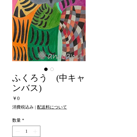
ふくろう (中キャ
ンバス)
価
￥0
格
消費税込み
|
配送料について
数量
*