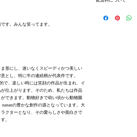
配送料について
ば次月の引き落とし
ます。
配送料はアートキャ
その際は、作品をご
アートキャンバス小 ¥
柄です。みんな笑ってます。
アートキャンバス中¥1,
アートキャンバス大￥2
まま形にし、迷いなくスピーディかつ美しい
得意とし、特に牛の連続柄が代表作です。
特徴的で、楽しい時には笑顔の作品が生まれ、イ
品が仕上がります。そのため、私たちは作品
とができます。動物好きで幼い頃から動物園
nananの豊かな創作の源となっています。大
ャラクターとなり、その愛らしさや面白さで
ます。