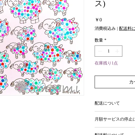
ス)
価
￥0
格
消費税込み
|
配送料
数量
*
在庫残り1点
カ
配送について
作品選択からおよそ1
月額サービスの停止
初めての更新日の3