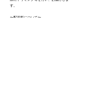
す。
〜配送料について〜
配送料はアートキャンバスサイズによ
って異なります。
アートキャンバス小 ¥990
アートキャンバス中¥1,815
※取り付け金具付属しております。
※月額制のレンタルアートキャンバス
です。
配送について
作品選択からおよそ10営業日でお届け
月額サービスの停止について
します。
初めての更新日の3営業日前にお問い
配送料について
合わせいただければ次月の引き落とし