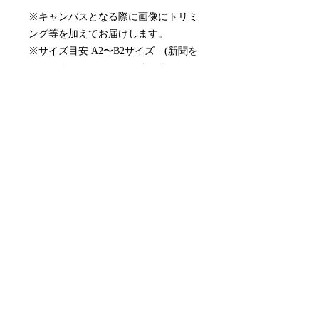
※キャンバスとなる際に画像にトリミ
ング等を加えてお届けします。
※サイズ目安 A2〜B2サイズ (新聞を
閉じた大きさかそれより少し大きいく
らいです。)
※取り付け金具付属
※月額制のレンタルアートキャンバス
です。
※別途、配送手数料(¥2,750)がかかり
ます。
配送について
作品選択からおよそ10営業日でお届け
月額サービスの停止について
します。
初めての更新日の3営業日前にお問い