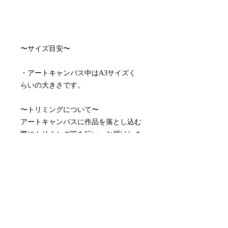
〜サイズ目安〜
・アートキャンバス中はA3サイズく
らいの大きさです。
〜トリミングについて〜
アートキャンバスに作品を落とし込む
際にトリミング等を行い、お届けしま
す。
〜配送料について〜
配送料はアートキャンバスサイズによ
って異なります。
アートキャンバス小 ¥990
アートキャンバス中¥1,815