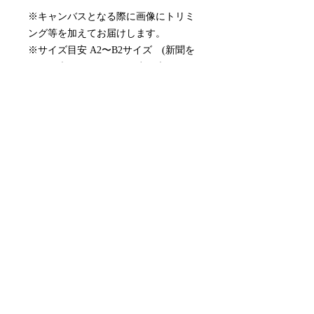
※キャンバスとなる際に画像にトリミ
ング等を加えてお届けします。
※サイズ目安 A2〜B2サイズ (新聞を
閉じた大きさかそれより少し大きいく
らいです。)
※取り付け金具付属
※月額制のレンタルアートキャンバス
です。
※別途、配送手数料(¥2,750)がかかり
ます。
配送について
作品選択からおよそ10営業日でお届け
月額サービスの停止について
します。
初めての更新日の3営業日前にお問い