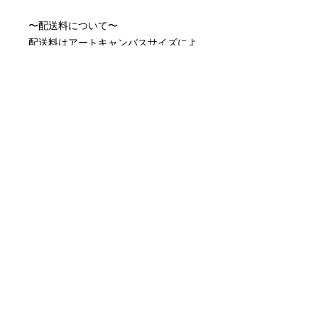
〜配送料について〜
配送料はアートキャンバスサイズによ
って異なります。
アートキャンバス小 ¥990
アートキャンバス中¥1,815
※取り付け金具付属しております。
※月額制のレンタルアートキャンバス
です。
配送について
作品選択からおよそ10営業日でお届け
月額サービスの停止について
します。
初めての更新日の3営業日前にお問い
配送料について
合わせいただければ次月の引き落とし