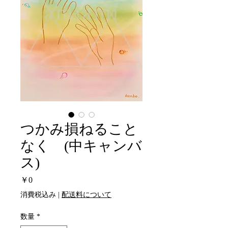
つかみ損ねること
なく (中キャンバ
ス)
価
￥0
格
消費税込み
|
配送料について
数量
*