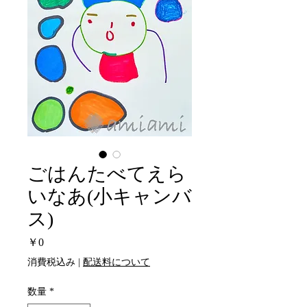
ごはんたべてえら
いなあ(小キャンバ
ス)
価
￥0
格
消費税込み
|
配送料について
数量
*