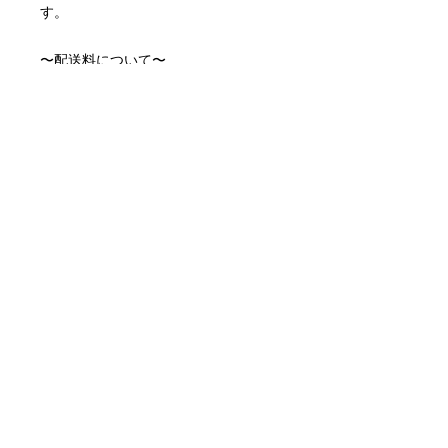
す。
〜配送料について〜
配送料はアートキャンバスサイズによ
って異なります。
アートキャンバス小 ¥990
アートキャンバス中¥1,815
※取り付け金具付属しております。
※月額制のレンタルアートキャンバス
です。
配送について
作品選択からおよそ10営業日でお届け
月額サービスの停止について
します。
初めての更新日の3営業日前にお問い
配送料について
合わせいただければ次月の引き落とし