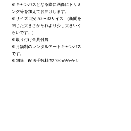
※キャンバスとなる際に画像にトリミ
ング等を加えてお届けします。
※サイズ目安 A2〜B2サイズ (新聞を
閉じた大きさかそれより少し大きいく
らいです。)
※取り付け金具付属
※月額制のレンタルアートキャンバス
です。
※別途、配送手数料(¥2,750)がかかり
ます。
配送について
作品選択からおよそ10営業日でお届け
月額サービスの停止について
します。
初めての更新日の3営業日前にお問い