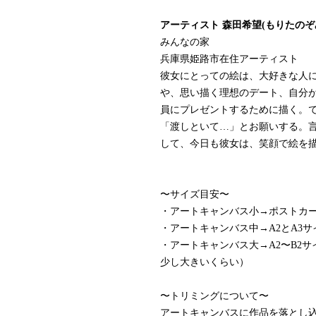
アーティスト 森田希望(もりたのぞ
みんなの家
兵庫県姫路市在住アーティスト
彼女にとっての絵は、大好きな人
や、思い描く理想のデート、自分
員にプレゼントするために描く。
「渡しといて…」とお願いする。
して、今日も彼女は、笑顔で絵を
〜サイズ目安〜
・アートキャンバス小→ポストカ
・アートキャンバス中→A2とA3
・アートキャンバス大→A2〜B2サ
少し大きいくらい）
〜トリミングについて〜
アートキャンバスに作品を落とし