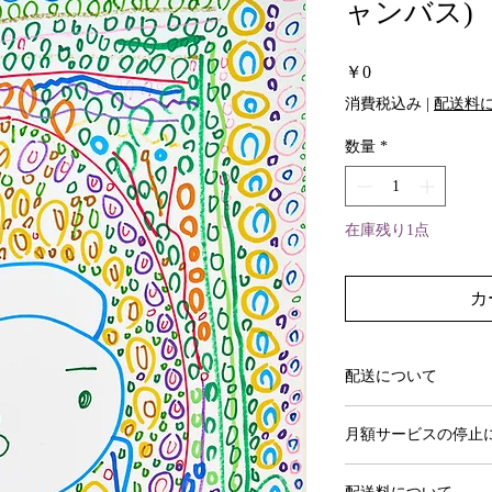
ャンバス)
価
￥0
格
消費税込み
|
配送料
数量
*
在庫残り1点
カ
配送について
作品選択からおよそ1
月額サービスの停止
初めての更新日の3