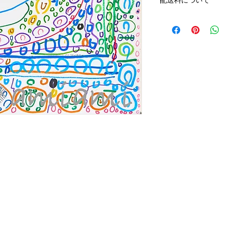
配送料について
ば次月の引き落とし
ます。
配送料はアートキャ
その際は、作品をご
アートキャンバス小 ¥
アートキャンバス中¥1,
アートキャンバス大￥2