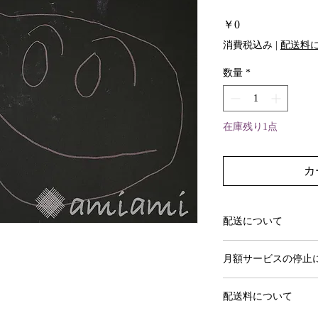
価
￥0
格
消費税込み
|
配送料
数量
*
在庫残り1点
カ
配送について
作品選択からおよそ1
月額サービスの停止
初めての更新日の3
配送料について
ば次月の引き落とし
ます。