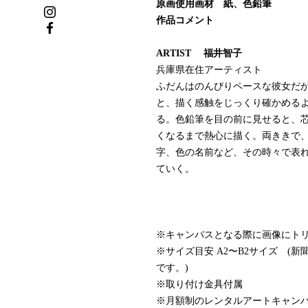
原画使用画材 紙、色鉛筆
作品コメント
ARTIST 福井智子
兵庫県在住アーティスト
ふだんはのんびりペースな彼女だ
と、描く感触をじっくり確かめる
る。色鉛筆を目の前に見せると、
くなるまで熱心に描く。両ききで、
字、色の名前など、その時々で表
ていく。
※キャンバスとなる際に画像にト
※サイズ目安 A2〜B2サイズ (
です。)
※取り付け金具付属
※月額制のレンタルアートキャン