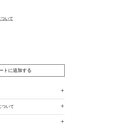
について
ートに追加する
0営業日でお届けします。
について
営業日前にお問い合わせいただけれ
からサービスを停止することができ