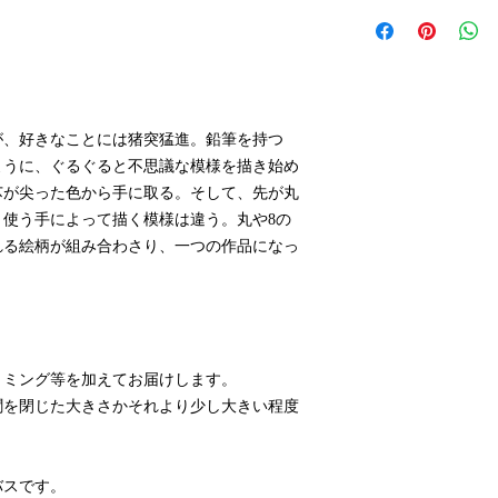
配送料はアートキャ
その際は、作品をご
アートキャンバス小 ¥
アートキャンバス中¥1,
アートキャンバス大￥2
が、好きなことには猪突猛進。鉛筆を持つ
ように、ぐるぐると不思議な模様を描き始め
芯が尖った色から手に取る。そして、先が丸
使う手によって描く模様は違う。丸や8の
れる絵柄が組み合わさり、一つの作品になっ
リミング等を加えてお届けします。
新聞を閉じた大きさかそれより少し大きい程度
バスです。