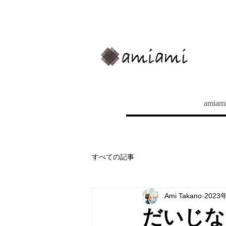
amia
すべての記事
Ami Takano
2023
だいじな